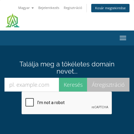
Magyar
Bejelentkezés
Regisztráció
Kosár megtekintése
Váltá
a
navig
Találja meg a tökéletes domain
nevet...