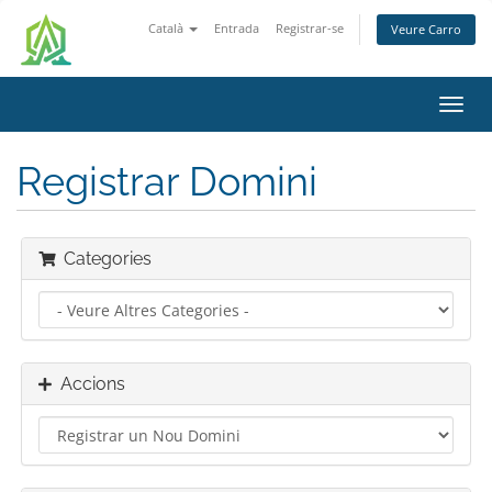
Català
Entrada
Registrar-se
Veure Carro
Canv
la
nave
Registrar Domini
Categories
Accions