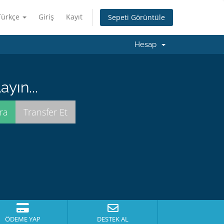
Türkçe
Giriş
Kayıt
Sepeti Görüntüle
Hesap
yın...
ÖDEME YAP
DESTEK AL