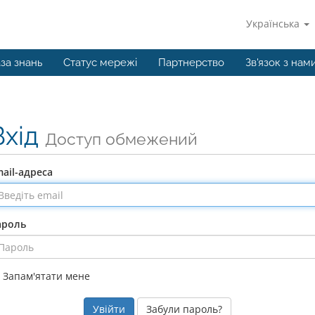
Українська
за знань
Статус мережі
Партнерство
Зв'язок з нам
Вхід
Доступ обмежений
ail-адреса
ароль
Запам'ятати мене
Забули пароль?