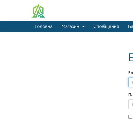
Головна
Магазин
Сповіщення
Ба
Em
П