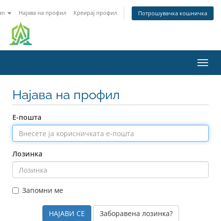
an
Најава на профил
Креирај профил
Потрошувачка кошничка
Вклу
ја
нави
Најава на профил
Е-пошта
Лозинка
Запомни ме
Заборавена лозинка?