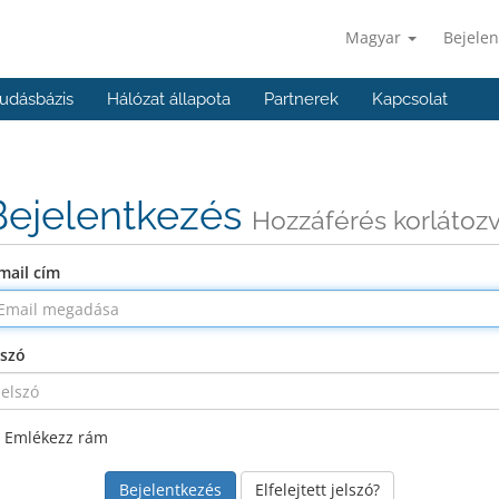
Magyar
Bejelen
udásbázis
Hálózat állapota
Partnerek
Kapcsolat
Bejelentkezés
Hozzáférés korlátoz
mail cím
lszó
Emlékezz rám
Elfelejtett jelszó?