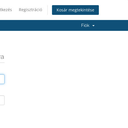
tkezés
Regisztráció
Kosár megtekintése
Fiók
va