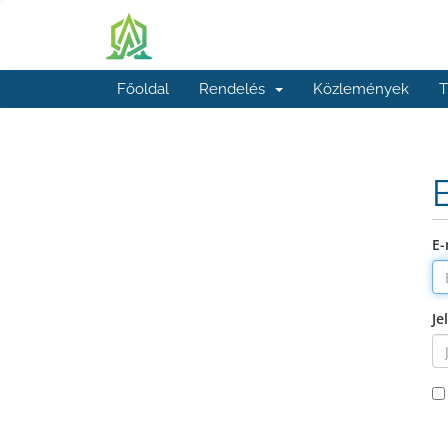
Főoldal
Rendelés
Közlemények
T
E-
Je