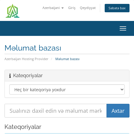
Azerbaijani
Giriş
Qeydiyyat
Səbətə bax
Naviq
keçid
Məlumat bazası
Azerbaijan Hosting Provider
Məlumat bazası
Kateqoriyalar
Kateqoriyalar