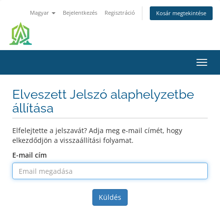
Magyar
Bejelentkezés
Regisztráció
Kosár megtekintése
Váltá
a
navig
Elveszett Jelszó alaphelyzetbe
állítása
Elfelejtette a jelszavát? Adja meg e-mail címét, hogy
elkezdődjön a visszaállítási folyamat.
E-mail cím
Küldés