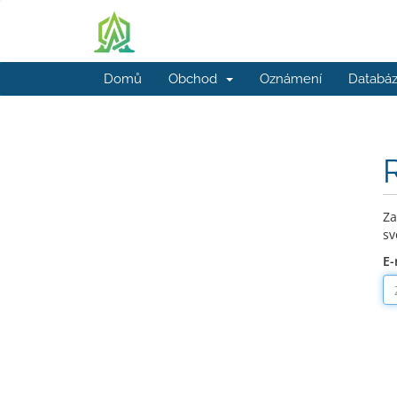
Domů
Obchod
Oznámení
Databáz
Za
sv
E-