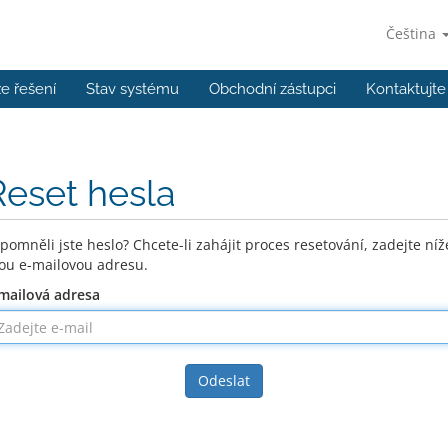
Čeština
e řešení
Stav systému
Obchodní zástupci
Kontaktujte
Reset hesla
pomněli jste heslo? Chcete-li zahájit proces resetování, zadejte níž
ou e-mailovou adresu.
mailová adresa
Odeslat